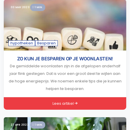
03 MAY 2023
1 MIN.
hypotheken
Besparen
ZO KUN JE BESPAREN OP JE WOONLASTEN!
De gemiddelde woonlasten zijn in de afgelopen anderhalf
jaar flink gestegen. Dat is voor een groot deel te wijten aan
de hoge energieprijs. We noemen enkele tips die je kunnen
helpen te besparen.
Lees artikel
27 APR 2023
1 MIN.