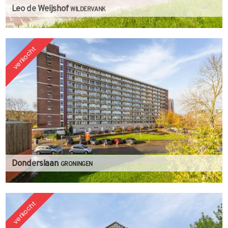
Leo de Weijshof
WILDERVANK
verkocht
Donderslaan
GRONINGEN
verkocht