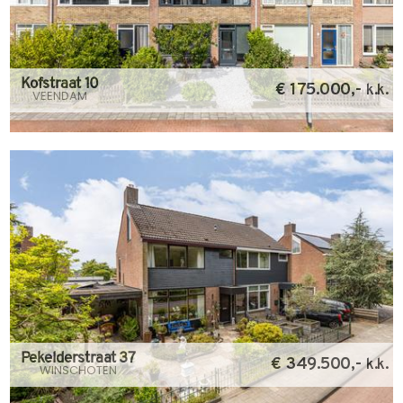
Kofstraat 10
€ 175.000,-
k.k.
VEENDAM
Pekelderstraat 37
€ 349.500,-
k.k.
WINSCHOTEN