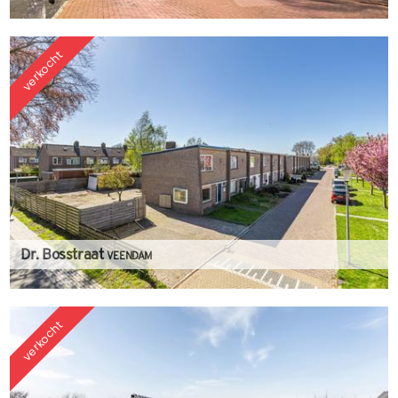
verkocht
Dr. Bosstraat
VEENDAM
verkocht