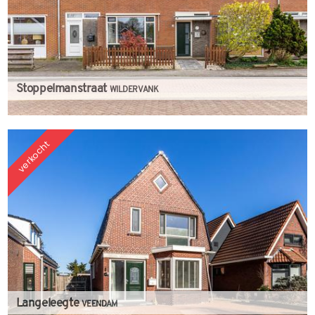
Stoppelmanstraat
WILDERVANK
verkocht
Langeleegte
VEENDAM