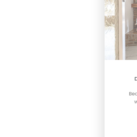
Bed
w