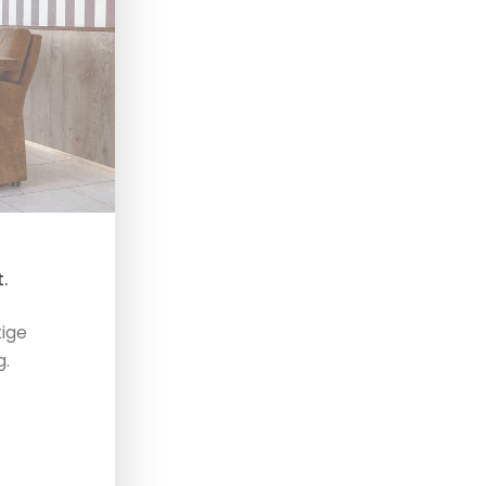
.
tige
g.